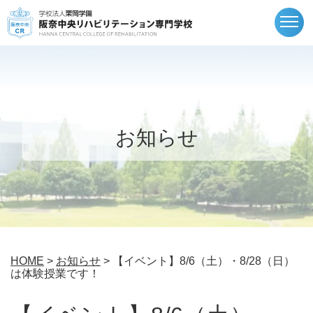
togg
navi
お知らせ
HOME
>
お知らせ
> 【イベント】8/6（土）・8/28（日）
は体験授業です！