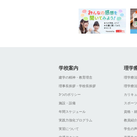
学校案内
理学
建学の精神・教育理念
理学療
理事長挨拶・学校長挨拶
理学療
3つのポリシー
カリキ
施設・設備
スポー
年間スケジュール
資格・
実践力強化プログラム
教員紹
実習について
学生の