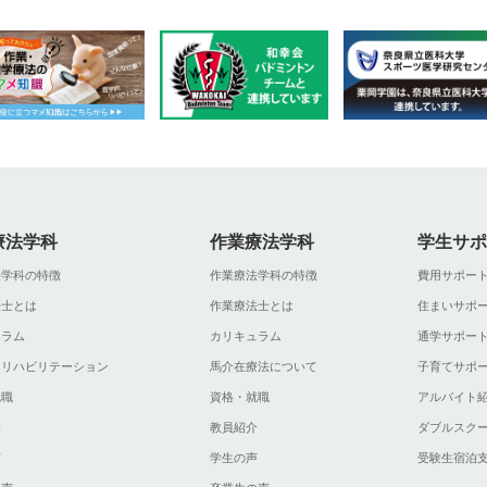
療法学科
作業療法学科
学生サポ
法学科の特徴
作業療法学科の特徴
費用サポー
法士とは
作業療法士とは
住まいサポ
ュラム
カリキュラム
通学サポー
ツリハビリテーション
馬介在療法について
子育てサポ
就職
資格・就職
アルバイト
介
教員紹介
ダブルスク
声
学生の声
受験生宿泊