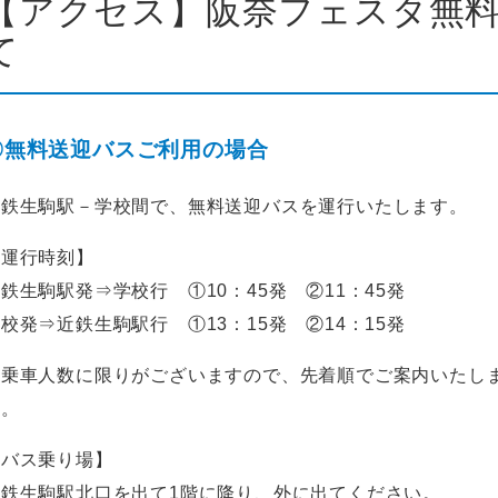
【アクセス】阪奈フェスタ無
て
〇無料送迎バスご利用の場合
近鉄生駒駅－学校間で、無料送迎バスを運行いたします。
【運行時刻】
鉄生駒駅発⇒学校行 ①10：45発 ②11：45発
校発⇒近鉄生駒駅行 ①13：15発 ②14：15発
※乗車人数に限りがございますので、先着順でご案内いたし
い。
【バス乗り場】
近鉄生駒駅北口を出て1階に降り、外に出てください。