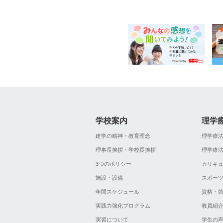
学校案内
理学
建学の精神・教育理念
理学療
理事長挨拶・学校長挨拶
理学療
3つのポリシー
カリキ
施設・設備
スポー
年間スケジュール
資格・
実践力強化プログラム
教員紹
実習について
学生の