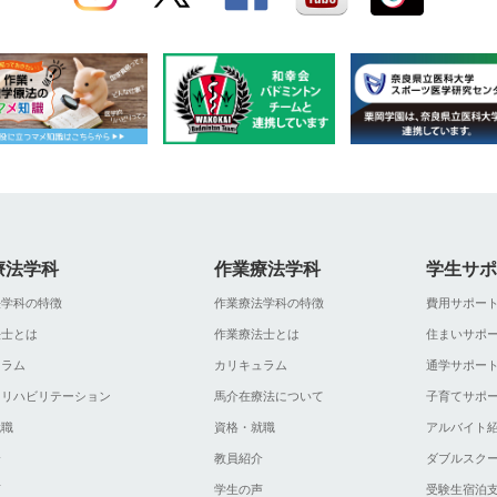
療法学科
作業療法学科
学生サポ
法学科の特徴
作業療法学科の特徴
費用サポー
法士とは
作業療法士とは
住まいサポ
ュラム
カリキュラム
通学サポー
ツリハビリテーション
馬介在療法について
子育てサポ
就職
資格・就職
アルバイト
介
教員紹介
ダブルスク
声
学生の声
受験生宿泊