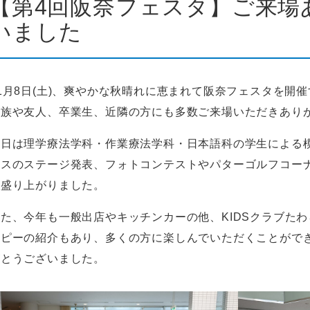
【第4回阪奈フェスタ】ご来場
いました
1月8日(土)、爽やかな秋晴れに恵まれて阪奈フェスタを開
家族や友人、卒業生、近隣の方にも多数ご来場いただきあり
当日は理学療法学科・作業療法学科・日本語科の学生による
ンスのステージ発表、フォトコンテストやパターゴルフコー
に盛り上がりました。
また、今年も一般出店やキッチンカーの他、KIDSクラブた
ラピーの紹介もあり、多くの方に楽しんでいただくことがで
がとうございました。