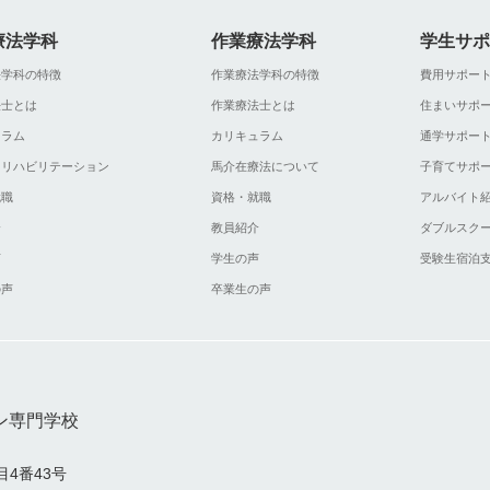
療法学科
作業療法学科
学生サポ
法学科の特徴
作業療法学科の特徴
費用サポー
法士とは
作業療法士とは
住まいサポ
ュラム
カリキュラム
通学サポー
ツリハビリテーション
馬介在療法について
子育てサポ
就職
資格・就職
アルバイト
介
教員紹介
ダブルスク
声
学生の声
受験生宿泊
の声
卒業生の声
ン専門学校
目4番43号