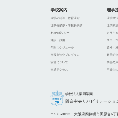
学校案内
理学
建学の精神・教育理念
理学療
理事長挨拶・学校長挨拶
理学療
3つのポリシー
カリキ
施設・設備
スポー
年間スケジュール
資格・
実践力強化プログラム
教員紹
実習について
学生の
交通アクセス
卒業生
学校法人栗岡学園
阪奈中央リハビリテーショ
〒575-0013 大阪府四條畷市田原台6丁